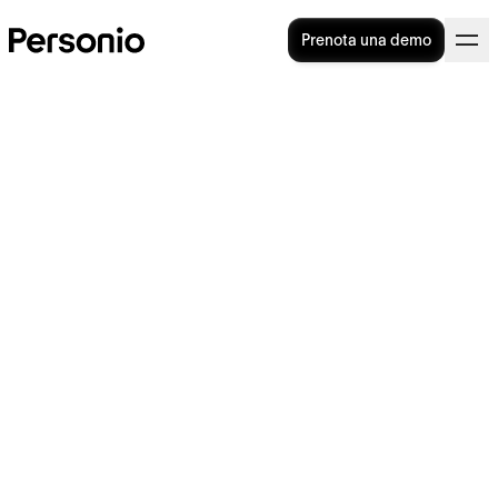
Prenota una demo
Cosa cerca la Generazione Z
nel mondo del lavoro?
Comprendere le aspettative della