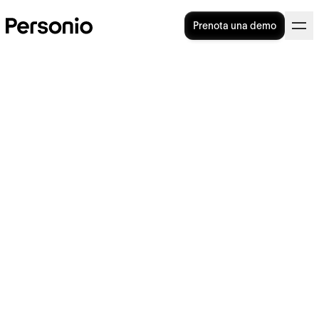
Prenota una demo
Employee Value Proposition
(EVP): cos'è e perché è
importante