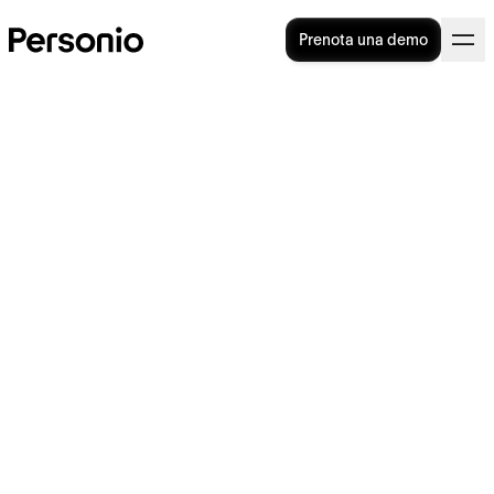
Prenota una demo
Welfare aziendale per
aumentare il benessere dei
dipendenti