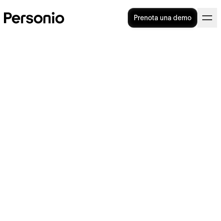
Prenota una demo
Permessi ROL: tutto quello
che devi sapere sulla
riduzione dell’orario di lavoro