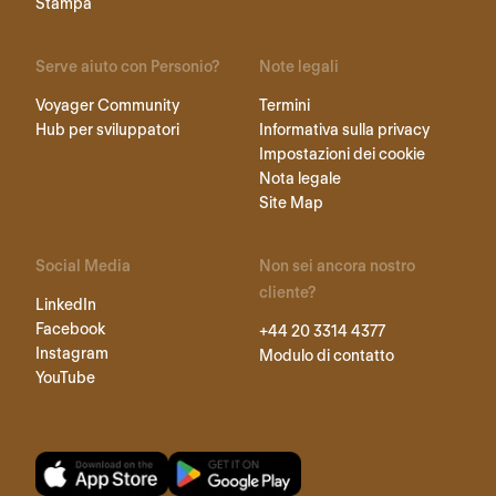
Stampa
Serve aiuto con Personio?
Note legali
Voyager Community
Termini
Hub per sviluppatori
Informativa sulla privacy
Impostazioni dei cookie
Nota legale
Site Map
Social Media
Non sei ancora nostro
cliente?
LinkedIn
Facebook
+44 20 3314 4377
Instagram
Modulo di contatto
YouTube