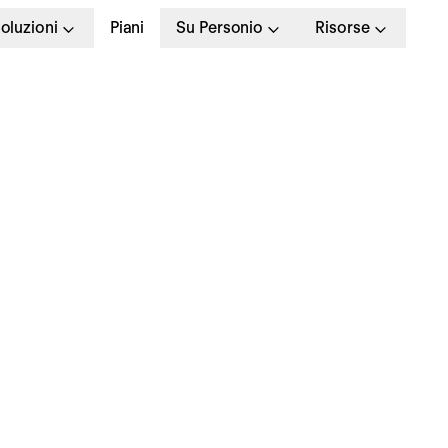
oluzioni
Piani
Su Personio
Risorse
a gestione delle ferie:
onsigli per renderla p
acile