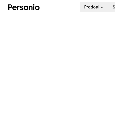
Prodotti
S
L
c
f
14 giorni gratis
Richiedi ed elabora ferie,
malattie e altro senza fatica