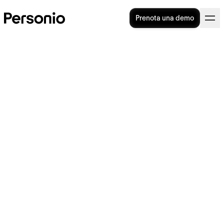
Prenota una demo
Compliance management:
cos'è e perché è importante
per le aziende?