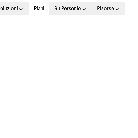
oluzioni
Piani
Su Personio
Risorse
’anno sabbatico: che 
 come funziona?