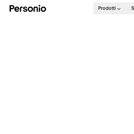
Prodotti
S
L
e
Tutti i processi HR in un unico
strumento