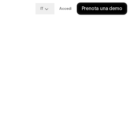
Prenota una demo
IT
Accedi
cos’è