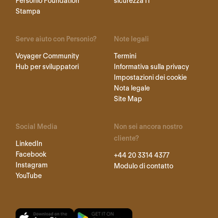
Personio Foundation
sicurezza IT
Stampa
Serve aiuto con Personio?
Note legali
Voyager Community
Termini
Hub per sviluppatori
Informativa sulla privacy
Impostazioni dei cookie
Nota legale
Site Map
Social Media
Non sei ancora nostro
cliente?
LinkedIn
Facebook
+44 20 3314 4377
Instagram
Modulo di contatto
YouTube