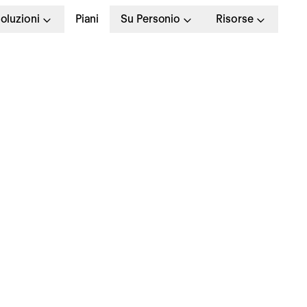
oluzioni
Piani
Su Personio
Risorse
o
lenza operativa
Strategia
Inside Personio
Prodot